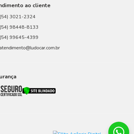
ndimento ao cliente
(54) 3021-2324
(54) 98448-8133
(54) 99645-4399
atendimento@ludocar.com.br
urança