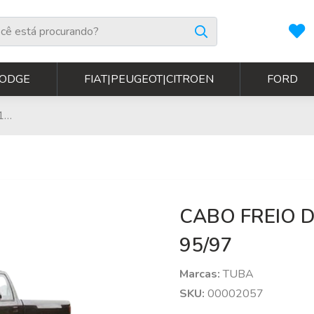
O S-10/BLAZER 95/
ODGE
FIAT|PEUGEOT|CITROEN
FORD
CABO FREIO DE MAO S-10/BLAZER 95/97
CABO FREIO 
95/97
Marcas:
TUBA
SKU:
00002057