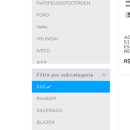
FIAT|PEUGEOT|CITROEN
FORD
Hafei
AD
HYUNDAI
S1
ES
IVECO
RE
R$
JEEP
Filtre por subcategoria
KIA
LAND ROVER
S10
MERCEDES-BENZ
RANGER
MITSUBISHI
SILVERADO
NISSAN
BLAZER