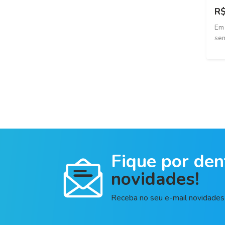
Mercedes Benz
R$
Em
BMW
sem
Audi
Chrysler
Alfa Romeo
Citroen
Honda
Mazda
Fique por den
novidades!
Mini
Seat
Receba no seu e-mail novidades 
Jinbei