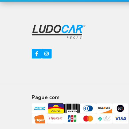
Daewoo
Lada
Daihatsu
Subaru
Chery
Lexus
JPX
Lifan
Pague com
PORSCHE
THG
MWM