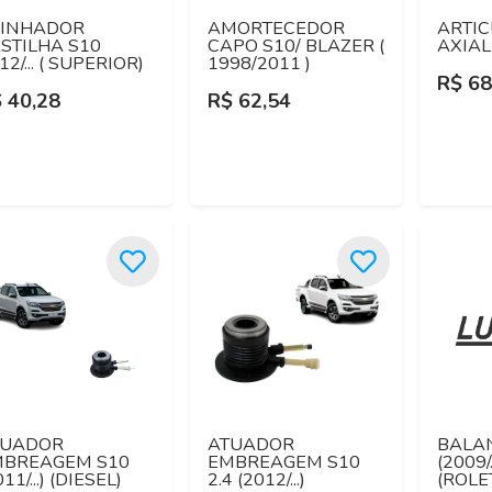
LINHADOR
AMORTECEDOR
ARTI
STILHA S10
CAPO S10/ BLAZER (
AXIAL 
12/... ( SUPERIOR)
1998/2011 )
R$ 68
 40,28
R$ 62,54
TUADOR
ATUADOR
BALAN
MBREAGEM S10
EMBREAGEM S10
(2009/.
11/...) (DIESEL)
2.4 (2012/...)
(ROLE