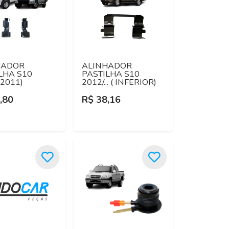
HADOR
ALINHADOR
LHA S10
PASTILHA S10
/2011)
2012/... ( INFERIOR)
,80
R$ 38,16