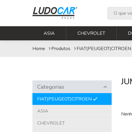
JUMPY
ASIA
CHEVROLET
D
Home
Produtos
FIAT|PEUGEOT|CITROEN
JU
Categorias
FIAT|PEUGEOT|CITROEN
ASIA
Nenh
CHEVROLET