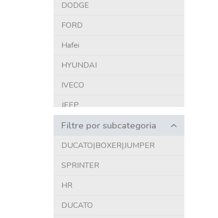
DODGE
FORD
Hafei
HYUNDAI
IVECO
JEEP
Filtre por subcategoria
KIA
LAND ROVER
DUCATO|BOXER|JUMPER
MERCEDES-BENZ
SPRINTER
MITSUBISHI
HR
NISSAN
DUCATO