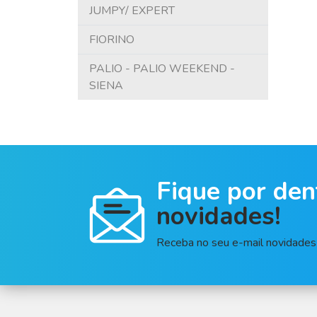
RENAULT
JUMPY/ EXPERT
SSANGYONG
FIORINO
TROLLER
PALIO - PALIO WEEKEND -
SIENA
VOLARE
VOLKSWAGEN
SCANIA
Fique por den
HAFEI
novidades!
SUZUKI
Kia Motors
Receba no seu e-mail novidades 
Asia Motors
General Motors