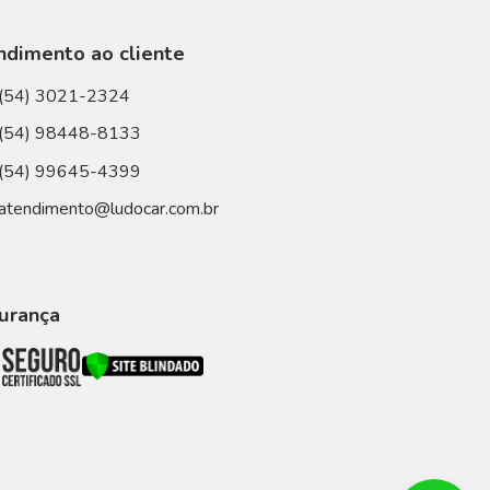
ndimento ao cliente
(54) 3021-2324
(54) 98448-8133
(54) 99645-4399
atendimento@ludocar.com.br
urança