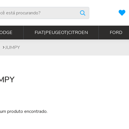
ODGE
FIAT|PEUGEOT|CITROEN
FORD
JUMPY
MPY
um produto encontrado.