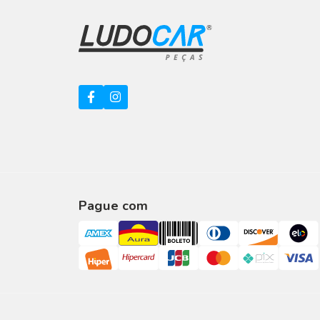
Mercedes Benz
BMW
Audi
Chrysler
Alfa Romeo
Citroen
Honda
Pague com
Mazda
Mini
Seat
Jinbei