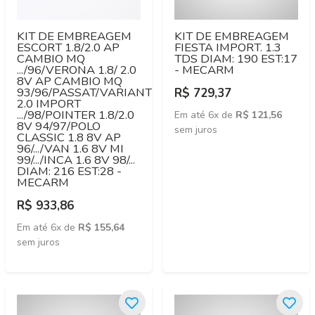
KIT DE EMBREAGEM
KIT DE EMBREAGEM
ESCORT 1.8/2.0 AP
FIESTA IMPORT. 1.3
CAMBIO MQ
TDS DIAM: 190 EST:17
.../96/VERONA 1.8/ 2.0
- MECARM
8V AP CAMBIO MQ
93/96/PASSAT/VARIANT
R$ 729,37
2.0 IMPORT
.../98/POINTER 1.8/2.0
Em até 6x de
R$ 121,56
8V 94/97/POLO
sem juros
CLASSIC 1.8 8V AP
96/.../VAN 1.6 8V MI
99/.../INCA 1.6 8V 98/...
DIAM: 216 EST:28 -
MECARM
R$ 933,86
Em até 6x de
R$ 155,64
sem juros