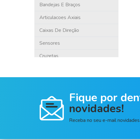
RENAULT
Bandejas E Braços
SSANGYONG
Articulacoes Axiais
TROLLER
Caixas De Direção
VOLARE
Sensores
VOLKSWAGEN
Cruzetas
SCANIA
Terminais
HAFEI
Kit Corrente
Fique por den
SUZUKI
Amortecedores
novidades!
Kia Motors
Pivôs
Asia Motors
Juntas De Motor
Receba no seu e-mail novidades 
General Motors
Bieletas