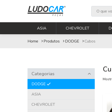
Cubos
ASIA
CHEVROLET
D
Home
Produtos
DODGE
Cubos
Cu
Categorias
Mostr
DODGE
ASIA
CHEVROLET