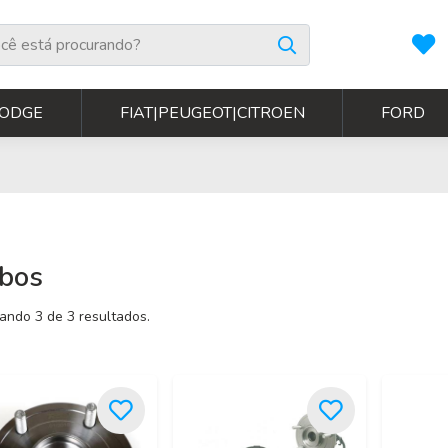
ODGE
FIAT|PEUGEOT|CITROEN
FORD
bos
ando 3 de 3 resultados.