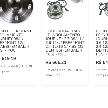
BO RODA DIANT.
CUBO RODA TRAS.
CUBO 
/ROLAMENTO
LD C/ROLAMENTO
LE C
URNEY 09/... /
JOURNEY 2.7 09/11 /
JOURN
EEMONT 12/...
3.6 12/... / FREEMONT
3.6 12
/ABS) (EMBAL. 4
2.4 12/16 C/ ABS (32
2.4 12
S) - ROC
DENTES) (EMBAL. 4
DENTE
PCS) - ROC
PCS) 
 619,19
R$ 665,21
R$ 54
 até 6x de
R$ 103,20
Em até 6x de
R$ 110,87
Em até
 juros
sem juros
sem jur