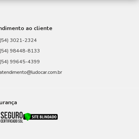
ndimento ao cliente
(54) 3021-2324
(54) 98448-8133
(54) 99645-4399
atendimento@ludocar.com.br
urança