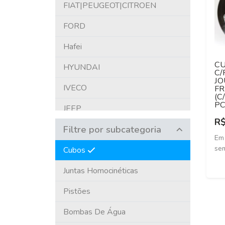
FIAT|PEUGEOT|CITROEN
FORD
Hafei
CU
HYUNDAI
C
JO
IVECO
FR
(C
PC
JEEP
R$
Filtre por subcategoria
KIA
Em
sem
LAND ROVER
Cubos
MERCEDES-BENZ
Juntas Homocinéticas
MITSUBISHI
Pistões
NISSAN
Bombas De Água