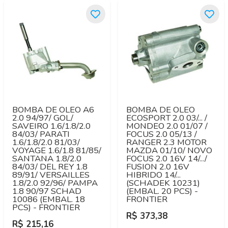
BOMBA DE OLEO A6
BOMBA DE OLEO
2.0 94/97/ GOL/
ECOSPORT 2.0 03/... /
SAVEIRO 1.6/1.8/2.0
MONDEO 2.0 01/07 /
84/03/ PARATI
FOCUS 2.0 05/13 /
1.6/1.8/2.0 81/03/
RANGER 2.3 MOTOR
VOYAGE 1.6/1.8 81/85/
MAZDA 01/10/ NOVO
SANTANA 1.8/2.0
FOCUS 2.0 16V 14/.../
84/03/ DEL REY 1.8
FUSION 2.0 16V
89/91/ VERSAILLES
HIBRIDO 14/...
1.8/2.0 92/96/ PAMPA
(SCHADEK 10231)
1.8 90/97 SCHAD
(EMBAL. 20 PCS) -
10086 (EMBAL. 18
FRONTIER
PCS) - FRONTIER
R$ 373,38
R$ 215,16