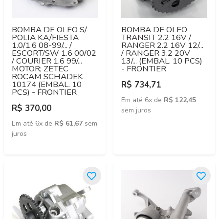
BOMBA DE OLEO S/
BOMBA DE OLEO
POLIA KA/FIESTA
TRANSIT 2.2 16V /
1.0/1.6 08-99/... /
RANGER 2.2 16V 12/...
ESCORT/SW 1.6 00/02
/ RANGER 3.2 20V
/ COURIER 1.6 99/...
13/... (EMBAL. 10 PCS)
MOTOR; ZETEC
- FRONTIER
ROCAM SCHADEK
10174 (EMBAL. 10
R$ 734,71
PCS) - FRONTIER
Em até 6x de
R$ 122,45
R$ 370,00
sem juros
Em até 6x de
R$ 61,67
sem
juros