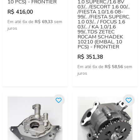
10 PCS) - FRONTIER
1.0 SUPERC./1.6 8V
03/... /ESCORT 1.6 00/...
/FIESTA 1.0/1.6 08-
R$ 416,00
99/... /FIESTA SUPERC.
1.0 03/... / FOCUS 1.6
Em até 6x de
R$ 69,33
sem
03/... / KA 1.0/1.6
juros
99/...TDS ZETEC
ROCAM SCHADEK
10210 (EMBAL. 10
PCS) - FRONTIER
R$ 351,38
Em até 6x de
R$ 58,56
sem
juros