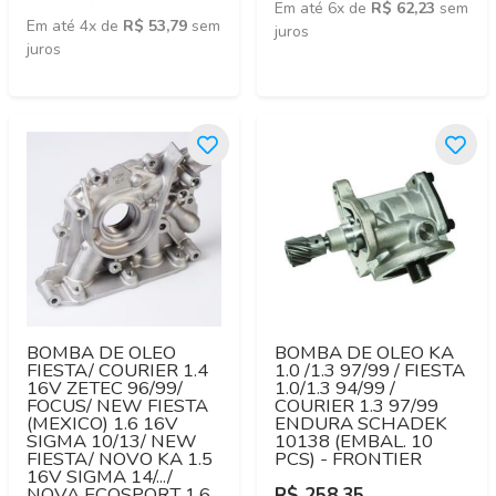
Em até 6x de
R$ 62,23
sem
Em até 4x de
R$ 53,79
sem
juros
juros
BOMBA DE OLEO
BOMBA DE OLEO KA
FIESTA/ COURIER 1.4
1.0 /1.3 97/99 / FIESTA
16V ZETEC 96/99/
1.0/1.3 94/99 /
FOCUS/ NEW FIESTA
COURIER 1.3 97/99
(MEXICO) 1.6 16V
ENDURA SCHADEK
SIGMA 10/13/ NEW
10138 (EMBAL. 10
FIESTA/ NOVO KA 1.5
PCS) - FRONTIER
16V SIGMA 14/.../
NOVA ECOSPORT 1.6
R$ 258,35