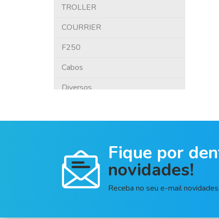
RENAULT
TROLLER
SSANGYONG
COURRIER
TROLLER
F250
VOLARE
Cabos
VOLKSWAGEN
Diversos
SCANIA
Tensores E Polias
HAFEI
Cilindros
Fique por den
SUZUKI
Juntas Homocinéticas
novidades!
Kia Motors
Embreagens
Asia Motors
Bombas De Direção Hidráulica
Receba no seu e-mail novidades 
General Motors
Velas Aquecedoras