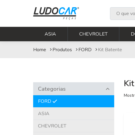
Kit Batente
ASIA
CHEVROLET
D
Home
Produtos
FORD
Kit Batente
Ki
Categorias
Mostr
FORD
ASIA
CHEVROLET