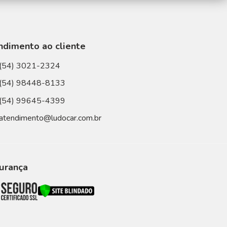
ndimento ao cliente
(54) 3021-2324
(54) 98448-8133
(54) 99645-4399
atendimento@ludocar.com.br
urança